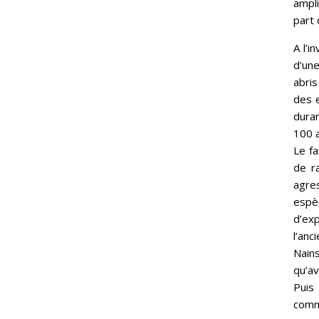
ampli
part 
A l’i
d’une
abri
des e
duran
100 a
Le fa
de ra
agres
espè
d’ex
l’an
Nains
qu’av
Puis
commu