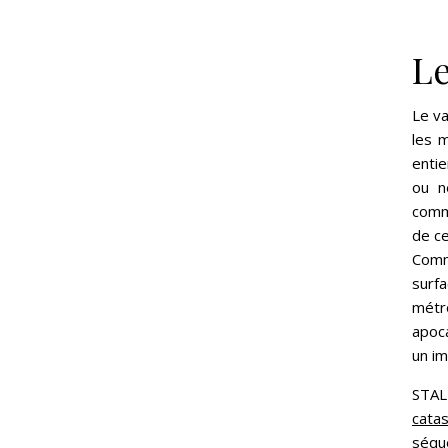
Le
Le va
les m
entie
ou n
comm
de ce
Comm
surfa
métro
apoca
un im
STALK
cata
séqu