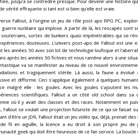
fiée, jusqu’à se contredire presque. Pour devenir une histoire qu
de vérité effrayante si tant est si bien qu’elle est vraie.
nverse Fallout, à l’origine un jeu de rôle post apo RPG PC, ex
 guerre nucléaire qui implose. A partir de là, les rescapés sont 
s souterrains, sortes de bunkers quasi impénétrables qui se r
xpériences douteuses. L’univers post-apo de Fallout est une ex
t les années 50 avec son lot de technologie loufoque et l’aberrat
ns après les années 50 fictives et nous ramène alors à une situat
ntastique va se manifester au niveau de ce nouvel environnemen
diations et tragiquement stérile. Là aussi, la faune a évolué 
sive et difforme. Ceci s’applique également à quelques humains
ce malgré elle : les goules. Avec les goules s’ajoutent les mu
périences scientifiques. Fallout a un côté old school dans sa 
cienne où il y avait des classes et des races. Notamment en pu
, Fallout se voulait une projection futuriste de ce qui se faisait 
ant d’être un JDR, Fallout était un jeu vidéo qui, déjà, prenait d
 de fil en aiguille, la licence a eu droit à son propre jeu de 
nauté geek qui doit être heureuse de ce fan service. La boucle 