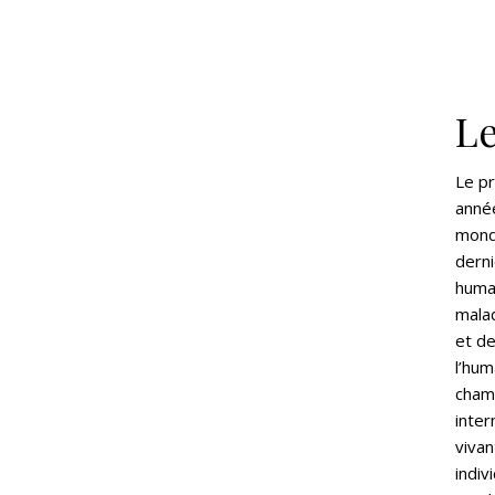
Le
Le pr
anné
mond
derni
huma
malad
et d
l’hum
cham
inte
vivan
indiv