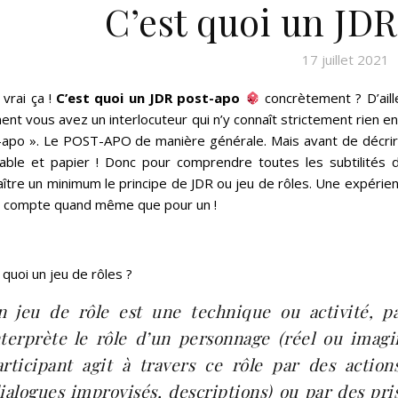
C’est quoi un JDR
17 juillet 2021
 vrai ça !
C’est quoi un JDR post-apo
concrètement ? D’aill
ent vous avez un interlocuteur qui n’y connaît strictement rien en
apo ». Le POST-APO de manière générale. Mais avant de décrire un 
able et papier ! Donc pour comprendre toutes les subtilités d’
ître un minimum le principe de JDR ou jeu de rôles. Une expérienc
e compte quand même que pour un !
 quoi un jeu de rôles ?
n jeu de rôle est une technique ou activité, pa
nterprète le rôle d’un personnage (réel ou imagi
articipant agit à travers ce rôle par des action
dialogues improvisés, descriptions) ou par des pr