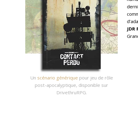
dern
comm
d’ada
JDR 
Gran
Un
scénario générique
pour jeu de rôle
post-apocalyptique, disponible sur
DrivethruRPG.