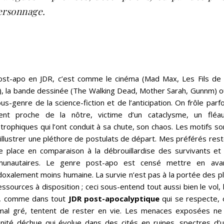
ersonnage.
ost-apo en JDR, c’est comme le cinéma (Mad Max, Les Fils de
), la bande dessinée (The Walking Dead, Mother Sarah, Gunnm) ou l
us-genre de la science-fiction et de l’anticipation. On frôle parf
ent proche de la nôtre, victime d’un cataclysme, un fléa
trophiques qui l’ont conduit à sa chute, son chaos. Les motifs so
illustrer une pléthore de postulats de départ. Mes préférés res
te place en comparaison à la débrouillardise des survivants et
unautaires. Le genre post-apo est censé mettre en avant
oxalement moins humaine. La survie n’est pas à la portée des plu
essources à disposition ; ceci sous-entend tout aussi bien le vol, l
à, comme dans tout
JDR post-apocalyptique
qui se respecte, o
mal gré, tentent de rester en vie. Les menaces exposées ne 
nité déchue qui évolue dans des cités en ruines, spectres d’un