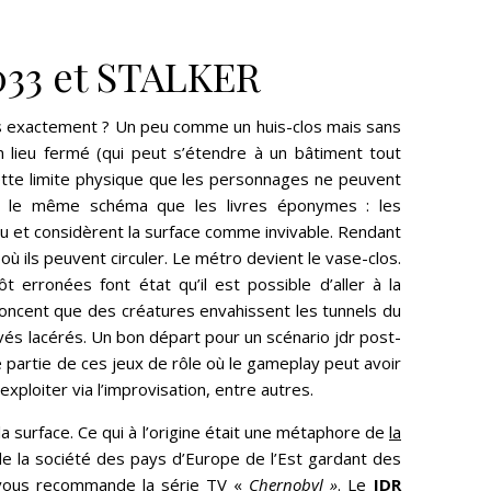
033 et STALKER
clos exactement ? Un peu comme un huis-clos mais sans
un lieu fermé (qui peut s’étendre à un bâtiment tout
cette limite physique que les personnages ne peuvent
 le même schéma que les livres éponymes : les
 et considèrent la surface comme invivable. Rendant
où ils peuvent circuler. Le métro devient le vase-clos.
erronées font état qu’il est possible d’aller à la
nnoncent que des créatures envahissent les tunnels du
vés lacérés. Un bon départ pour un scénario jdr post-
 partie de ces jeux de rôle où le gameplay peut avoir
xploiter via l’improvisation, entre autres.
a surface. Ce qui à l’origine était une métaphore de
la
e de la société des pays d’Europe de l’Est gardant des
e vous recommande la série TV «
Chernobyl »
. Le
JDR