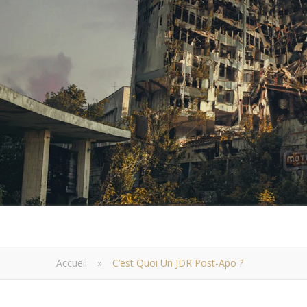
Accueil
»
C’est Quoi Un JDR Post-Apo ?