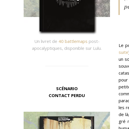
p
Un livret de
40 battlemaps
post-
Le p
apocalyptiques, disponible sur Lulu.
suite
un so
souv
catas
pour 
peti
SCÉNARIO
comm
CONTACT PERDU
parad
les r
de l
gré 
huma