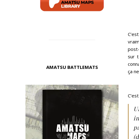
C’est
vraim
post-
sur t
conna
AMATSU BATTLEMATS
ça n
C’est
U
i
p
(