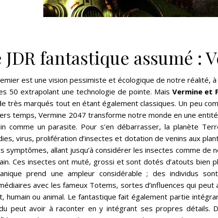
 JDR fantastique assumé : 
emier est une vision pessimiste et écologique de notre réalité, à 
es 50 extrapolant une technologie de pointe. Mais
Vermine et F
e très marqués tout en étant également classiques. Un peu co
ers temps, Vermine 2047 transforme notre monde en une entité pr
in comme un parasite. Pour s’en débarrasser, la planète Ter
ies, virus, prolifération d’insectes et dotation de venins aux pl
es symptômes, allant jusqu’à considérer les insectes comme de n
ain. Ces insectes ont muté, grossi et sont dotés d’atouts bien 
anique prend une ampleur considérable ; des individus so
rmédiaires avec les fameux Totems, sortes d’influences qui peut
t, humain ou animal. Le fantastique fait également partie intégra
idu peut avoir à raconter en y intégrant ses propres détails. De