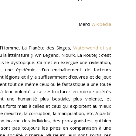
Merci
Wikipédia
 l’Homme, La Planète des Singes,
Waterworld et sa
a littérature (I Am Legend, Niourk, La Route) : c’est
ois le dystopique. Ca met en exergue une civilisation,
u, une épidémie, d’un enchaînement de facteurs
nt légions et il y a suffisamment d’œuvres et de jeux
tent tout de même ceux où le fantastique a une toute
 à leur volonté à se restructurer en micro-sociétés
 une humanité plus bestiale, plus violente, et
s forts mais à celles et ceux qui exploitent au mieux
e meurtre, la corruption, la manipulation, etc. A partir
n incarne des individus, des protagonistes, qui bien
sont pas toujours les pires en comparaison à une
e société disparue. Plusieurs jeux sont sortis ces