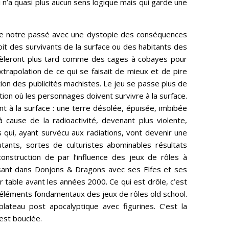
i n’a quasi plus aucun sens logique mais qui garde une
plore notre passé avec une dystopie des conséquences
soit des survivants de la surface ou des habitants des
évèleront plus tard comme des cages à cobayes pour
trapolation de ce qui se faisait de mieux et de pire
ion des publicités machistes. Le jeu se passe plus de
ion où les personnages doivent survivre à la surface.
t à la surface : une terre désolée, épuisée, imbibée
à cause de la radioactivité, devenant plus violente,
 qui, ayant survécu aux radiations, vont devenir une
tants, sortes de culturistes abominables résultats
construction de par l’influence des jeux de rôles à
isant dans Donjons & Dragons avec ses Elfes et ses
sur table avant les années 2000. Ce qui est drôle, c’est
es éléments fondamentaux des jeux de rôles old school.
plateau post apocalyptique avec figurines. C’est la
est bouclée.