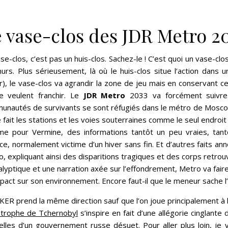
 vase-clos des JDR Metro 2
se-clos, c’est pas un huis-clos. Sachez-le ! C’est quoi un vase-
urs. Plus sérieusement, là où le huis-clos situe l’action dans 
r), le vase-clos va agrandir la zone de jeu mais en conservant 
e veulent franchir. Le
JDR Metro
2033 va forcément suivre
unautés de survivants se sont réfugiés dans le métro de Moscou
 fait les stations et les voies souterraines comme le seul endroit 
e pour Vermine, des informations tantôt un peu vraies, tantôt 
ce, normalement victime d’un hiver sans fin. Et d’autres faits a
, expliquant ainsi des disparitions tragiques et des corps retrou
lyptique et une narration axée sur l’effondrement, Metro va faire
pact sur son environnement. Encore faut-il que le meneur sache l’e
ER prend la même direction sauf que l’on joue principalement à l
strophe de Tchernobyl
s’inspire en fait d’une allégorie cinglant
elles d’un gouvernement russe désuet. Pour aller plus loin, j