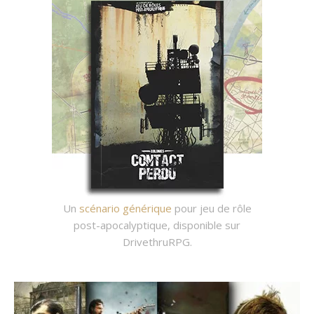
Un
scénario générique
pour jeu de rôle
post-apocalyptique, disponible sur
DrivethruRPG.