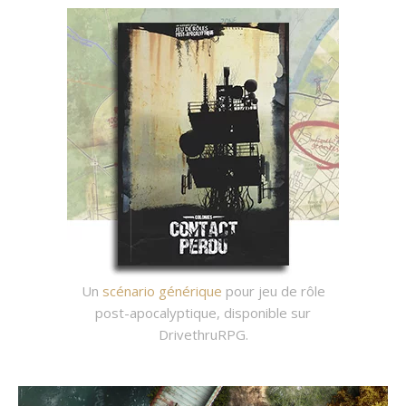
Un
scénario générique
pour jeu de rôle
post-apocalyptique, disponible sur
DrivethruRPG.