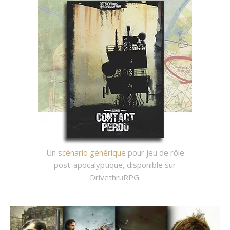
Un
scénario générique
pour jeu de rôle
post-apocalyptique, disponible sur
DrivethruRPG.