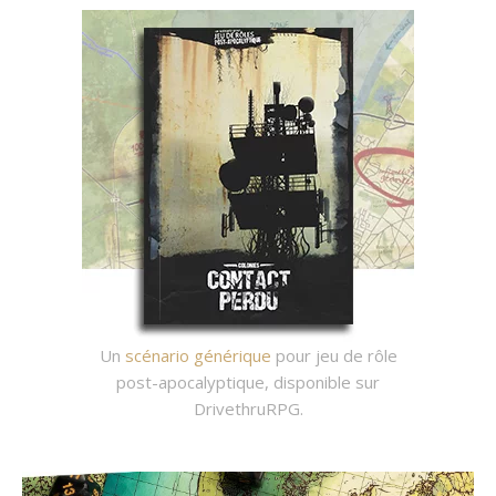
Un
scénario générique
pour jeu de rôle
post-apocalyptique, disponible sur
DrivethruRPG.