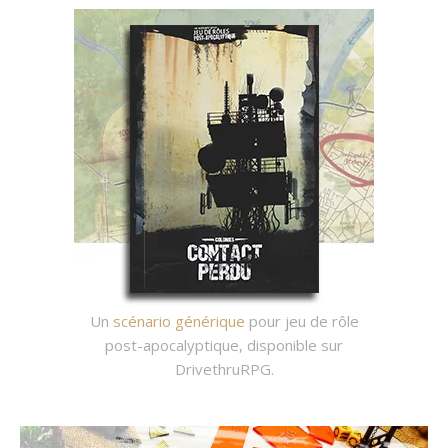
Un
scénario générique
pour jeu de rôle
post-apocalyptique, disponible sur
DrivethruRPG.