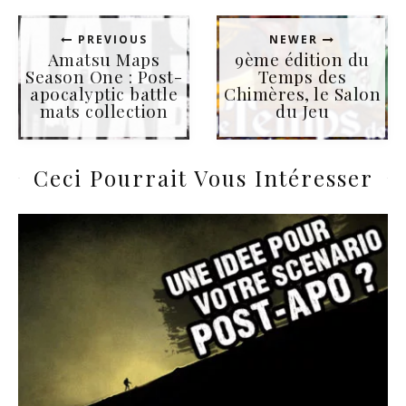
PREVIOUS
NEWER
Amatsu Maps
9ème édition du
Season One : Post-
Temps des
apocalyptic battle
Chimères, le Salon
mats collection
du Jeu
Ceci Pourrait Vous Intéresser