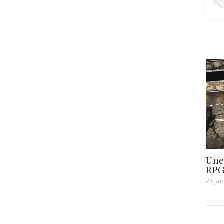
Une
RPG 
23 jan