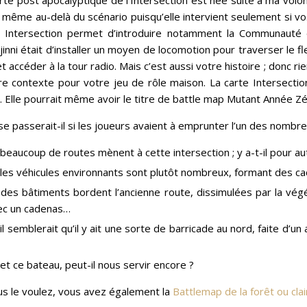
rte post apocalyptique de l’Intersection est née suite à ma volon
 même au-delà du scénario puisqu’elle intervient seulement si v
4. Intersection permet d’introduire notamment la Communauté
inni était d’installer un moyen de locomotion pour traverser le fle
et accéder à la tour radio. Mais c’est aussi votre histoire ; donc
re contexte pour votre jeu de rôle maison. La carte Intersectio
 Elle pourrait même avoir le titre de battle map Mutant Année Zéro
e passerait-il si les joueurs avaient à emprunter l’un des nombr
beaucoup de routes mènent à cette intersection ; y a-t-il pour 
les véhicules environnants sont plutôt nombreux, formant des cac
des bâtiments bordent l’ancienne route, dissimulées par la vég
ec un cadenas…
il semblerait qu’il y ait une sorte de barricade au nord, faite d’
et ce bateau, peut-il nous servir encore ?
us le voulez, vous avez également la
Battlemap de la forêt ou clai