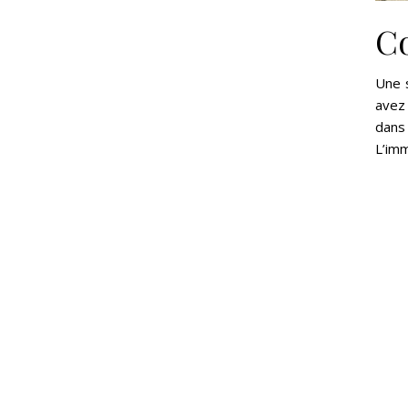
Co
Une 
avez 
dans
L’imm