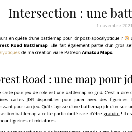
Intersection : une ba
1 novembre 202
ours en quête d’une battlemap pour jdr post-apocalyptique ?
E
rest Road Battlemap
. Elle fait également partie d’un gros 
alyptiques
de ma création via le Patreon
Amatsu Maps
.
rest Road : une map pour j
 carte pour jeu de rôle est une battlemap no grid. C’est-à-dire q
aines cartes JDR disponibles pour jouer avec des figurines. 
essant pour son jeu. Qu’il s’agisse d’une battlemap jdr d’un soir
section battlemap a cette particularité rare d’être
gratuite
! Il e
our figurines et miniatures.