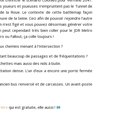
té d’enrichir le scénario Colonies pour Vermine 2047.
os joueurs et joueuses n’empruntent pas le Tunnel de
 de la Roue. Le contexte de cette battlemap façon
uve de la Seine. Ceci afin de pouvoir rejoindre l’autre
 rien n’est figé et vous pouvez désormais générer votre
n peut cependant très bien coller pour le JDR Metro
 ou Fallout, ça colle toujours !
eux chemins menant à l’Intersection ?
autant beaucoup de passages et de fréquentations ?
hettes mais aussi des nids à butin.
étation dense. L’un d’eux a encore une porte fermée
un ancien bus renversé et de carcasses. Un avant-poste
rière
qui est gratuite, elle aussi !