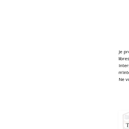
Je p
libre
Inte
m’in
Ne v
T