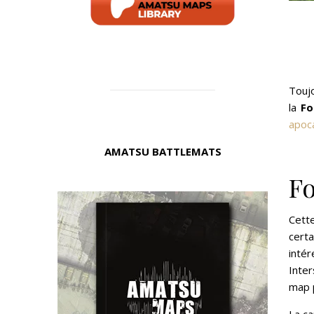
Touj
la
Fo
apoc
AMATSU BATTLEMATS
Fo
Cette
cert
intér
Inter
map p