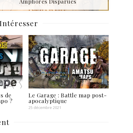
Amphores Disparues
Intéresser
rs de
Le Garage : Battle map post-
apo ?
apocalyptique
25 décembre 2021
nt