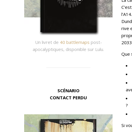
La ca
C’est
l’A1
Dundj
rive 
prop
Un livret de
40 battlemaps
post-
2033.
apocalyptiques, disponible sur Lulu.
Que s
av
SCÉNARIO
CONTACT PERDU
?
Si vo