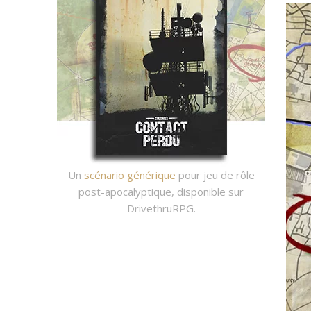
Un
scénario générique
pour jeu de rôle
post-apocalyptique, disponible sur
DrivethruRPG.