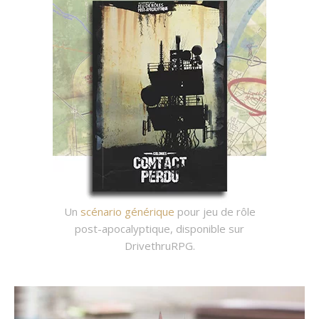
Un
scénario générique
pour jeu de rôle
post-apocalyptique, disponible sur
DrivethruRPG.