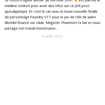
Le Discord Agate autour de Vermine 2047
est parfois le
meilleur endroit pour avoir des infos sur ce JDR post-
apocalyptique. Et c’est le cas avec la toute nouvelle feuille
de personnage Foundry VTT pour le jeu de rôle de Julien
Blondel financé sur Ulule. Magister Phamtom l’a fait et nous
partage son travail monstrueux…
6 août 2022