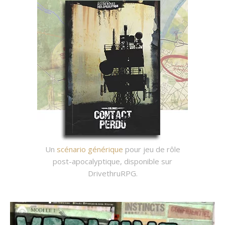
Un
scénario générique
pour jeu de rôle
post-apocalyptique, disponible sur
DrivethruRPG.