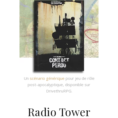
Un
scénario générique
pour jeu de rôle
post-apocalyptique, disponible sur
DrivethruRPG.
Radio Tower