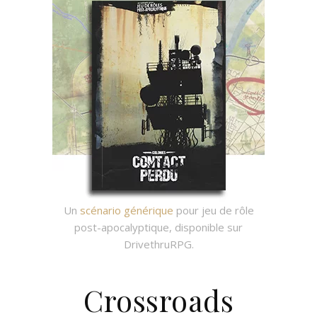
Un
scénario générique
pour jeu de rôle
post-apocalyptique, disponible sur
DrivethruRPG.
Crossroads