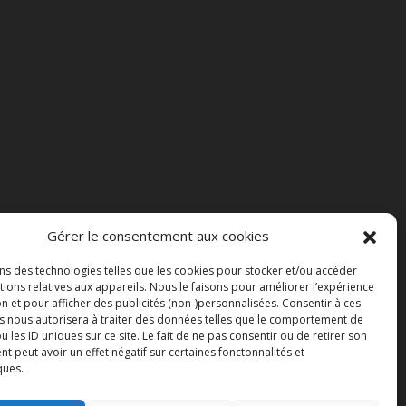
Gérer le consentement aux cookies
ons des technologies telles que les cookies pour stocker et/ou accéder
ions relatives aux appareils. Nous le faisons pour améliorer l’expérience
n et pour afficher des publicités (non-)personnalisées. Consentir à ces
s nous autorisera à traiter des données telles que le comportement de
u les ID uniques sur ce site. Le fait de ne pas consentir ou de retirer son
 peut avoir un effet négatif sur certaines fonctonnalités et
ques.