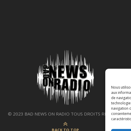
Nous utilis
aux informat
de navigatio
technologie
navigation o
© 2023 BAD NEWS ON RADIO TOUS DROITS RÉSERVÉS.
consentement
caractéristi
BACK TO TOP