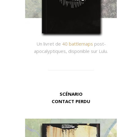
Un livret de
40 battlemaps
post-
apocalyptiques, disponible sur Lulu.
SCÉNARIO
CONTACT PERDU