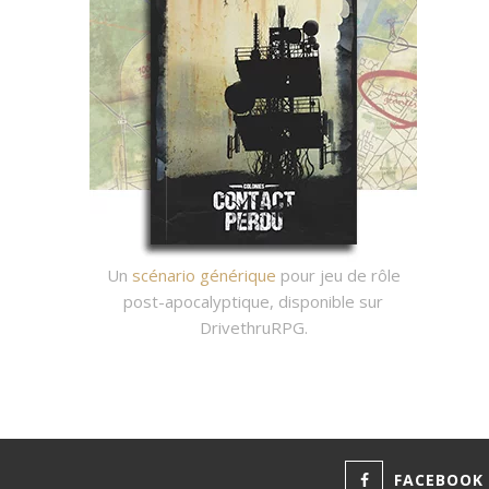
Un
scénario générique
pour jeu de rôle
post-apocalyptique, disponible sur
DrivethruRPG.
FACEBOOK